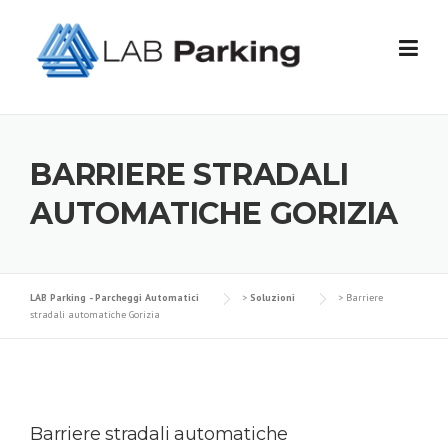
Skip
to
content
BARRIERE STRADALI
AUTOMATICHE GORIZIA
LAB Parking - Parcheggi Automatici
>
Soluzioni
>
Barriere
stradali automatiche Gorizia
Barriere stradali automatiche