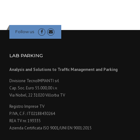
Follow us
LAB PARKING
Analysis and Solutions to Traffic Management and Parking
Divisione TecnoIMPIANTI srl
Cap. Soc. Euro 55.000,00 i.v.
Via Nobel, 22 31020 Villorba TV
Registro Imprese TV
P. IVA, C.F.: IT02188430264
REA TV nr. 193335
Azienda Certificata ISO 9001/UNI EN 9001:2015