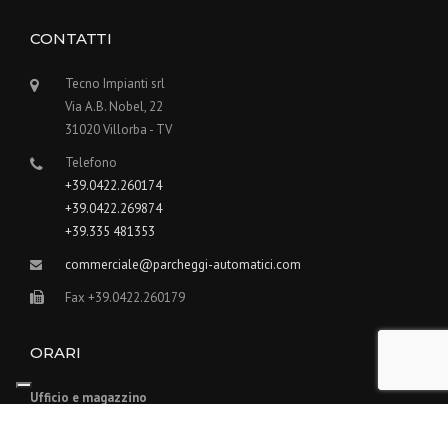
CONTATTI
Tecno Impianti srl
Via A.B. Nobel, 22
31020 Villorba - TV
Telefono
+39.0422.260174
+39.0422.269874
+39.335 481353
commerciale@parcheggi-automatici.com
Fax +39.0422.260179
ORARI
Ufficio e magazzino
da lunedì a venerdì:
8.30 - 12-30 | 14.30 - 18.30