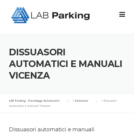
Skip
to
content
DISSUASORI
AUTOMATICI E MANUALI
VICENZA
LAB Parking - Parcheggi Automatici
>
Soluzioni
>
Dissuasori
automatici e manuali Vicenza
Dissuasori automatici e manuali